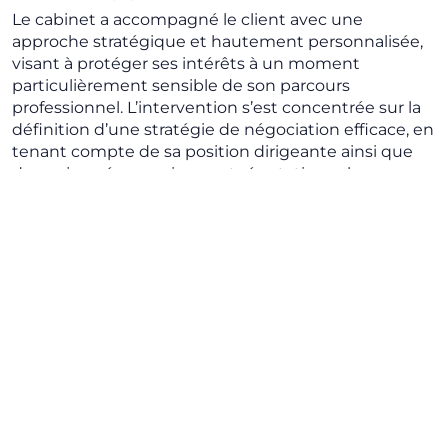
Le cabinet a accompagné le client avec une
approche stratégique et hautement personnalisée,
visant à protéger ses intérêts à un moment
particulièrement sensible de son parcours
professionnel. L’intervention s’est concentrée sur la
définition d’une stratégie de négociation efficace, en
tenant compte de sa position dirigeante ainsi que
des enjeux économiques et réputationnels.
Notre intervention
Nous avons assisté le client dans la négociation des
conditions de sortie, en traitant l’ensemble des
aspects juridiques et contractuels pertinents.
L’intervention a permis d’aboutir à un accord
équilibré, garantissant la protection des intérêts du
client et une gestion structurée et efficace de la fin
de la relation professionnelle.