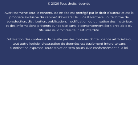
© 2026 Tous droits réservés
Avertissement: Tout le contenu de ce site est protégé par le droit d’auteur et est la
propriété exclusive du cabinet d’avocats De Luca & Partners. Toute forme de
reproduction, distribution, publication, modification ou utilisation des matériaux
et des informations présents sur ce site sans le consentement écrit préalable du
titulaire du droit d’auteur est interdite.
L’utilisation des contenus de ce site par des moteurs d’intelligence artificielle ou
tout autre logiciel d’extraction de données est également interdite sans
autorisation expresse. Toute violation sera poursuivie conformément à la loi.