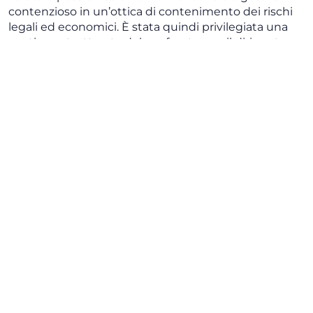
contenzioso in un’ottica di contenimento dei rischi
legali ed economici. È stata quindi privilegiata una
gestione strutturata del confronto con il dirigente,
anche attraverso il tentativo di definizione
stragiudiziale della controversia.
Il nostro intervento
A seguito dell’impugnazione del licenziamento da
parte del dirigente, lo Studio ha assistito la Società
sia nella fase di negoziazione finalizzata al
raggiungimento di un accordo stragiudiziale, sia nel
successivo giudizio promosso dinanzi al Tribunale di
Milano. La vertenza si è conclusa con la definizione
della controversia mediante accordo tra le parti,
evitando l’esito giudiziale.