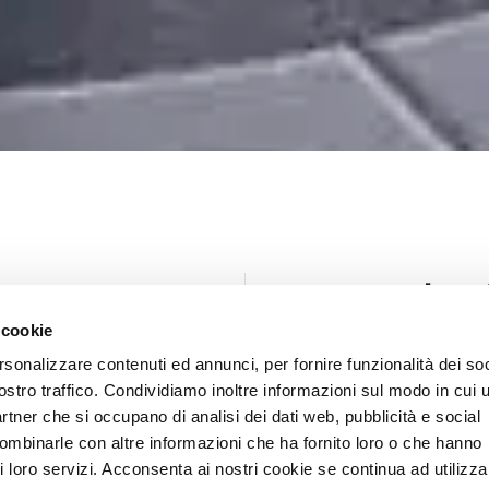
Valor
 cookie
rsonalizzare contenuti ed annunci, per fornire funzionalità dei soc
n team di 20
Competenza
,
ti un rapporto
efficienza
,
pro
ostro traffico. Condividiamo inoltre informazioni sul modo in cui u
ca e sulla
che guidano l’a
partner che si occupano di analisi dei dati web, pubblicità e social
combinarle con altre informazioni che ha fornito loro o che hanno
Lo Studio
De L
i loro servizi. Acconsenta ai nostri cookie se continua ad utilizzar
di essere un
Etico
che enunci