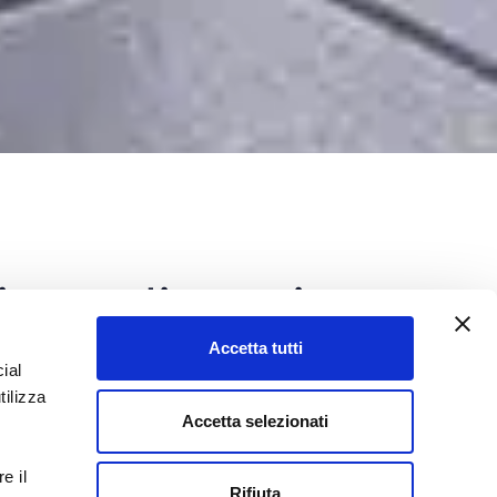
i e codice etico
Accetta tutti
ial
riservatezza
professionale,
indipendenza
,
attività
,
trasparenza
: sono questi i valori
tilizza
Accetta selezionati
ttività di De Luca & Partners dal 1976.
uca & Partners
si è dotato di un
Codice
e il
a i valori e i principi che ispirano da
Rifiuta