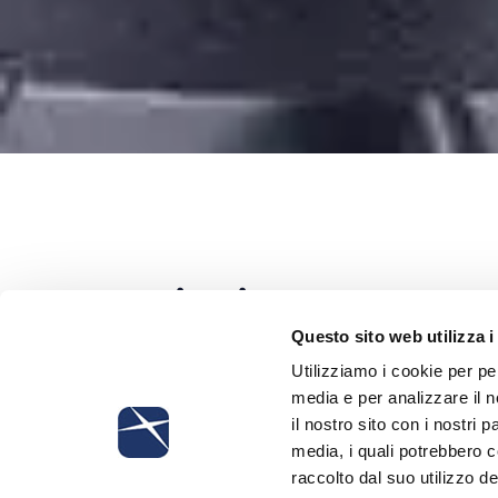
Mission
Questo sito web utilizza i
Utilizziamo i cookie per pe
De Luca & Partners è oggi composto da
u
persone
, abituate a instaurare con i clien
media e per analizzare il n
personalizzato, basato sulla fiducia recipro
il nostro sito con i nostri 
condivisione di valori e obiettivi.
media, i quali potrebbero 
raccolto dal suo utilizzo de
La mission di De Luca & Partners è quella 