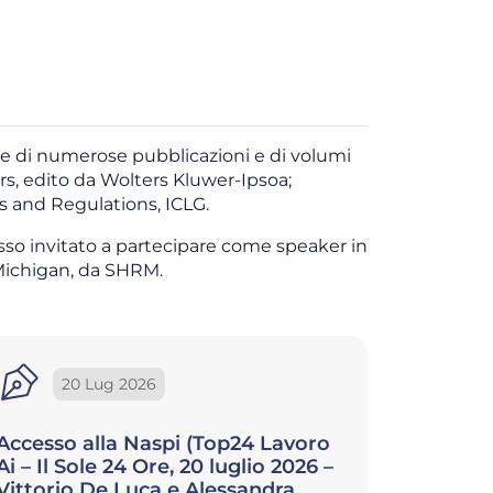
tore di numerose pubblicazioni e di volumi
ers, edito da Wolters Kluwer-Ipsoa;
 and Regulations, ICLG.
pesso invitato a partecipare come speaker in
n Michigan, da SHRM.
13 Lug 2026
8
Prudenza senza immobilismo
Traspare
(Business People, 13 luglio 2026 –
dall’ent
Vittorio De Luca)
orienta