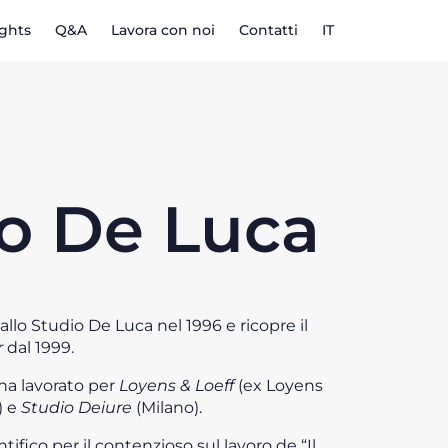
ights
Q&A
Lavora con noi
Contatti
IT
io De Luca
 allo Studio De Luca nel 1996 e ricopre il
r
dal 1999.
 ha lavorato per
Loyens & Loeff
(ex Loyens
) e
Studio Deiure
(Milano).
ifico per il contenzioso sul lavoro de “Il