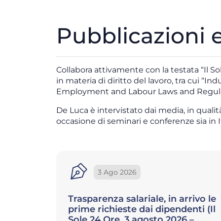
Pubblicazioni e 
Collabora attivamente con la testata “Il So
in materia di diritto del lavoro, tra cui “
Employment and Labour Laws and Regulati
De Luca è intervistato dai media, in qualit
occasione di seminari e conferenze sia in It
22 Lug 2026
rrivo le
Il dipendente non può indirizzare
nti (Il
i clienti verso un concorrente
 –
prima delle dimissioni (Camera di