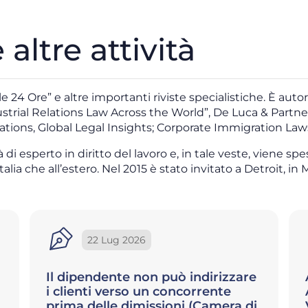
altre attività
le 24 Ore” e altre importanti riviste specialistiche. È au
Industrial Relations Law Across the World”, De Luca & Partn
ons, Global Legal Insights; Corporate Immigration Laws
à di esperto in diritto del lavoro e, in tale veste, viene s
alia che all’estero. Nel 2015 è stato invitato a Detroit, i
20 Lug 2026
Accesso alla Naspi (Top24 Lavoro
Ai – Il Sole 24 Ore, 20 luglio 2026 –
Vittorio De Luca e Alessandra