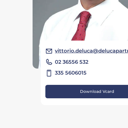
vittorio.deluca@delucapartn
02 36556 532
335 5606015
Download Vcard