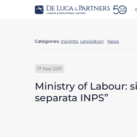
Catégories
:
Insights
,
Legislation
·
News
17 Nov 2011
Ministry of Labour: s
separata INPS”