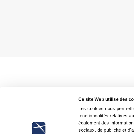
With the reply to consult no. 42/2011 Ministry of Labo
Ce site Web utilise des c
different from the one given by INPS. According to the 
Les cookies nous permetten
are enrolled in
Gestione separata INPS
, including the 
fonctionnalités relatives 
who are enrolled in different social security plans and
également des informations
INPS excluded some categories such as directors.
sociaux, de publicité et d