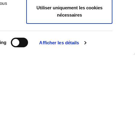
Case Law
Vous
Utiliser uniquement les cookies
Legislation
nécessaires
Practice
Publications
Tu sais que
ing
Afficher les détails
News
Toutes les actualités
Interviews
Publications
Revue de presse
Événements