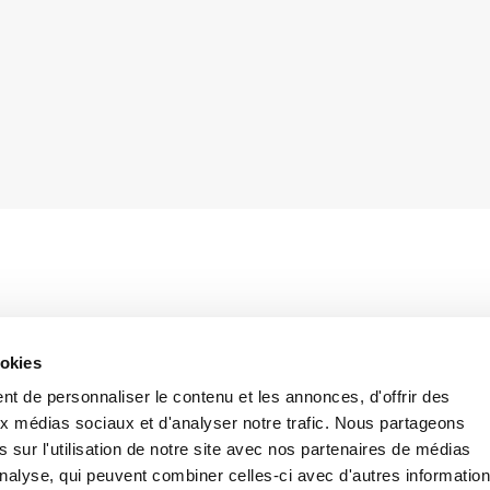
ur provides an interpretation of the beneficiaries of the sickpay
ookies
Ministry, in fact, such treatment has to be granted to all those who
t de personnaliser le contenu et les annonces, d'offrir des
members of the Board of Directors of the “
Srl”
, excluding only those
aux médias sociaux et d'analyser notre trafic. Nous partageons
 the retired persons. On the contrary, through note no. 12768/2007,
 sur l'utilisation de notre site avec nos partenaires de médias
'analyse, qui peuvent combiner celles-ci avec d'autres informatio