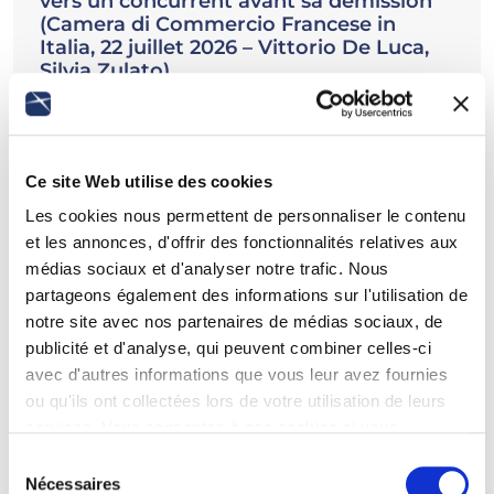
vers un concurrent avant sa démission
(Camera di Commercio Francese in
Italia, 22 juillet 2026 – Vittorio De Luca,
Silvia Zulato)
Par l’ordonnance n° 1723 du 26 mai 2026, la Cour de
cassation italienne a confirmé la responsabilité d’un
salarié qui, avant la cessation de sa relation de travail,
…
Ce site Web utilise des cookies
Les cookies nous permettent de personnaliser le contenu
En savoir plus
et les annonces, d'offrir des fonctionnalités relatives aux
médias sociaux et d'analyser notre trafic. Nous
partageons également des informations sur l'utilisation de
notre site avec nos partenaires de médias sociaux, de
publicité et d'analyse, qui peuvent combiner celles-ci
avec d'autres informations que vous leur avez fournies
ou qu'ils ont collectées lors de votre utilisation de leurs
services. Vous consentez à nos cookies si vous
continuez à utiliser notre site Web.
Sélection
Nécessaires
du