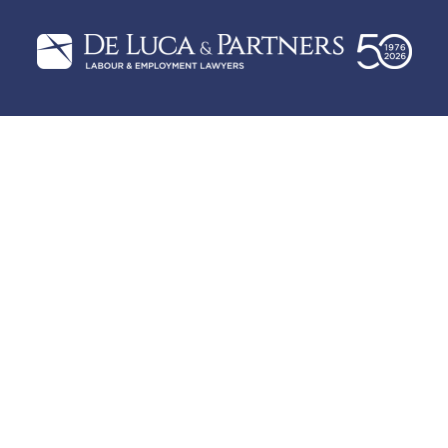
Plan du site
Politique de confidentialité
Cookie policy
Préférences de cookies
P.IVA 12621700157
Largo A. Toscanini, 1 20122 Milano (MI)
+39 02.365.565.1
info@delucapartners.it