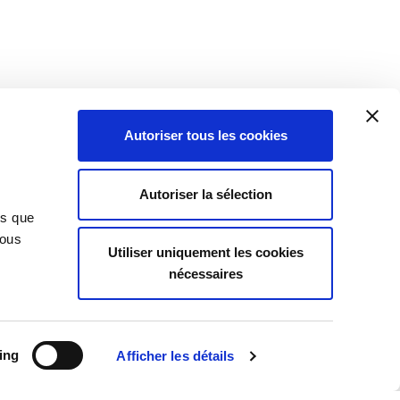
Autoriser tous les cookies
Insights
Autoriser la sélection
Toutes les informations
ns que
Case Law
Vous
Utiliser uniquement les cookies
Legislation
nécessaires
Practice
Publications
Tu sais que
ing
Afficher les détails
News