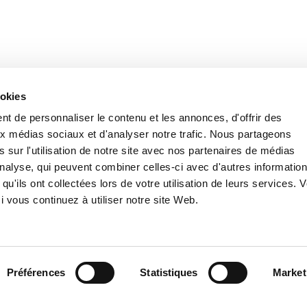
167/2020, a considéré comme légitime la procédure
ookies
les candidats concernés devaient produire un
t de personnaliser le contenu et les annonces, d'offrir des
aux médias sociaux et d'analyser notre trafic. Nous partageons
 sur l'utilisation de notre site avec nos partenaires de médias
'analyse, qui peuvent combiner celles-ci avec d'autres informatio
 d’embauche de la part d’une entreprise d’un
qu'ils ont collectées lors de votre utilisation de leurs services. 
elle-ci sur la base d’un contrat à durée
 vous continuez à utiliser notre site Web.
l’échéance du premier contrat, avait manifesté son
l avait débuté une procédure de sélection, en
ndication du poste de travail souhaité».
Dans ce
ue l’embauche aurait été subordonnée à la
révue par la CCNT du secteur. Parmi les
Préférences
Statistiques
Market
 un extrait de casier judiciaire, que le candidat