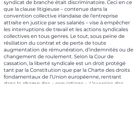
syndicat de branche était discriminatoire. Ceci en ce
que la clause litigieuse – contenue dans la
convention collective irlandaise de l’entreprise
attraite en justice par ses salariés – vise à empêcher
les interruptions de travail et les actions syndicales
collectives en tous genres. Le tout, sous peine de
résiliation du contrat et de perte de toute
augmentation de rémunération, d’indemnités ou de
changement de roulement. Selon la Cour de
cassation, la liberté syndicale est un droit protégé
tant par la Constitution que par la Charte des droits
fondamentaux de l’Union européenne, rentrant
dans le champ des « convictions ». L’exercice des
droits liés à la liberté syndicale représente l’une des
déclinaisons possibles des « convictions » qui ne
sauraient constituer un facteur de discrimination. De
plus, les Chambres réunies ont affirmé que le
syndicat, lorsqu’il agit, comme c’est le cas en
l’espèce, de son propre droit pour protéger des
intérêts homogènes individuels de portée générale
peut réclamer et obtenir des dommages-intérêts. À