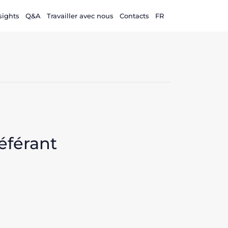
sights
Q&A
Travailler avec nous
Contacts
FR
référant