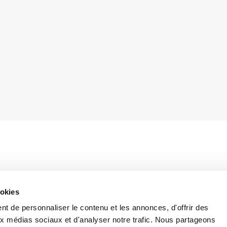
 2016, la Cour de Cassation a affirmé que, en
ookies
ant un siège secondaire en Italie, seuls les
ational sont pris en compte –
et non pas le nombre
t de personnaliser le contenu et les annonces, d'offrir des
d’autres pays où elle est présente – aux fins de la
aux médias sociaux et d'analyser notre trafic. Nous partageons