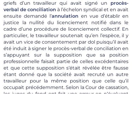
griefs d’un travailleur qui avait signé un
procès-
verbal de conciliation
à l’échelon syndical et en avait
ensuite demandé l’
annulation
en vue d’établir en
justice la nullité du licenciement notifié dans le
cadre d’une procédure de licenciement collectif. En
particulier, le travailleur soutenait qu’en l’espèce, il y
avait un vice de consentement par dol puisqu’il avait
été induit à signer le procès-verbal de conciliation en
s’appuyant sur la supposition que sa position
professionnelle faisait partie de celles excédentaires
et que cette supposition s’était révélée être fausse
étant donné que la société avait recruté un autre
travailleur pour la même position que celle qu’il
occupait précédemment. Selon la Cour de cassation,
les juges du fond ont fait une erreur en n’évaluant
pas si la conduite de la société qui l’employait était
susceptible d’induire en erreur le travailleur, compte
tenu du fait que même une «
conduite de silence
malicieux
» peut comporter une
tromperie
et donc
le vice de consentement pour cause de dol par