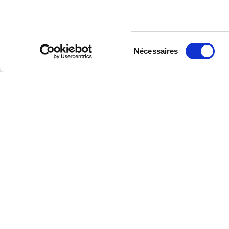
départ volontaire. Ces accords peuvent êt
reconnues comme représentatives au nivea
collectif introduite par l’article 51 du décr
collectifs comme les « accords collectifs au
Sélection
nationaux conclus par les associations 
Nécessaires
niveau national ». Les salariés adhérant au
du
consentement
Inscrivez-vous à notre lettre d’inform