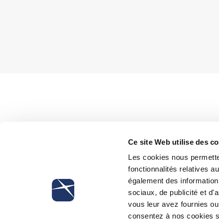
La crise sanitaire en cours liée à la deuxi
Ce site Web utilise des c
à imposer aux employeurs une interdicti
des procédures de licenciements collectifs
Les cookies nous permetten
l’interdiction a par la suite été prolongée 
fonctionnalités relatives 
législateur. En dernier lieu, l’article 12, al
également des informations
l’interdiction de licenciement a été prolo
sociaux, de publicité et d
législateur a prévu des exceptions à cett
vous leur avez fournies ou 
personnel reposant sur des accords d’entr
consentez à nos cookies si