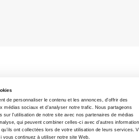
ème vague de Covid-19 a poussé le législateur italien
ookies
on de licenciement économique et la suspension
. Initialement introduite par le Décret
Cura Italia
,
t de personnaliser le contenu et les annonces, d'offrir des
et assortie de plusieurs conditions par le
aux médias sociaux et d'analyser notre trafic. Nous partageons
inéa 11 du Décret-loi 137/2020 (le Décret
Ristori
)
 sur l'utilisation de notre site avec nos partenaires de médias
ngée jusqu’au 31 janvier 2021. Cependant, le
'analyse, qui peuvent combiner celles-ci avec d'autres informatio
e interdiction, dont notamment la réduction de
qu'ils ont collectées lors de votre utilisation de leurs services. 
eprise prévoyant la mise en place d’un plan de
 vous continuez à utiliser notre site Web.