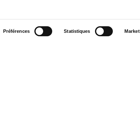
re négociés avec les organisations syndicales
u national. On renvoie ainsi à la notion d’accord
et législatif n° 81/2015 qui désigne les accords
 niveau national, territorial ou de l’entreprise
syndicales reconnues comme représentatives au
Préférences
Statistiques
Market
 plan ont droit à l’allocation chômage (NASPI).
ation