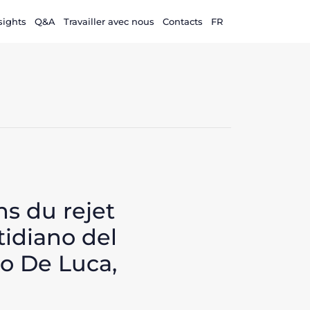
sights
Q&A
Travailler avec nous
Contacts
FR
ns du rejet
tidiano del
io De Luca,