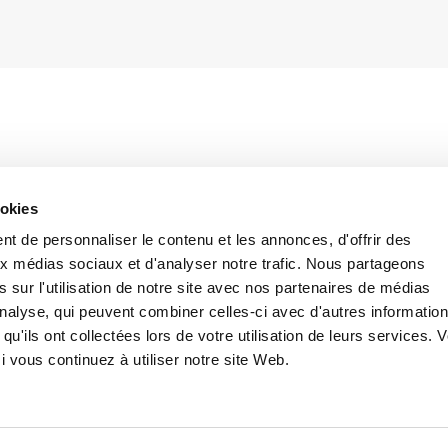
un grand intérêt, la Cour suprême a statué que,
ookies
la réglementation sur l’invalidité du licenciement
e l’invalidité négociée, le juge ne peut pas
t de personnaliser le contenu et les annonces, d'offrir des
re que celle objectée par la partie.
aux médias sociaux et d'analyser notre trafic. Nous partageons
 sur l'utilisation de notre site avec nos partenaires de médias
s un licenciement disciplinaire ordonné par le
'analyse, qui peuvent combiner celles-ci avec d'autres informatio
ctionnaire administratif du Consulat général
qu'ils ont collectées lors de votre utilisation de leurs services. 
omption d’irrégularités commises dans la délivrance
 vous continuez à utiliser notre site Web.
t l’article 25, alinéa 5, lettres a) et d) de la
r la
« commission chargée d’infractions pénales
e « des faits ou
actes intentionnels, non couverts