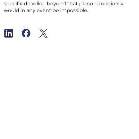
specific deadline beyond that planned originally
would in any event be impossible.
Inscrivez-vous à notre lettre d’information
Insights
Toutes les informations
Case Law