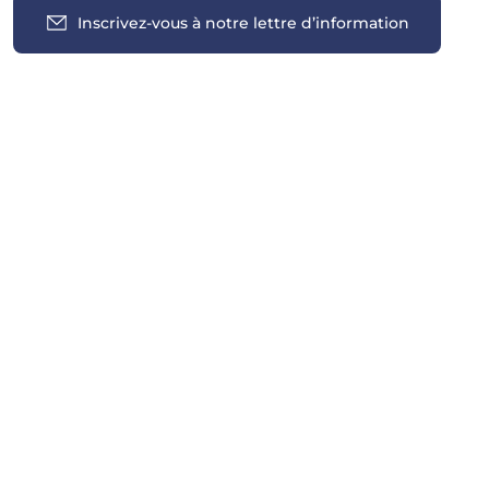
Inscrivez-vous à notre lettre d’information
Insights
Toutes les informations
Case Law
Legislation
Practice
Publications
Tu sais que
News