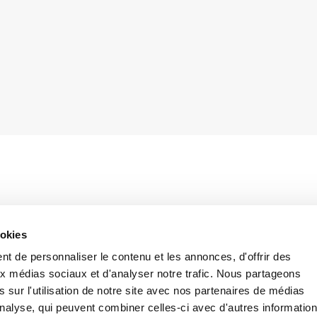
ng instructions to be applied to the new discipline of the abroad
ookies
lations no. 883/04 and 987/09 became effective from 1 May 2010.
t de personnaliser le contenu et les annonces, d'offrir des
of a detachment is now doubled from 12 to 24 months, the E101
aux médias sociaux et d'analyser notre trafic. Nous partageons
th the A1 form – attached to INPS memorandum – which will have a
 sur l'utilisation de notre site avec nos partenaires de médias
'analyse, qui peuvent combiner celles-ci avec d'autres informatio