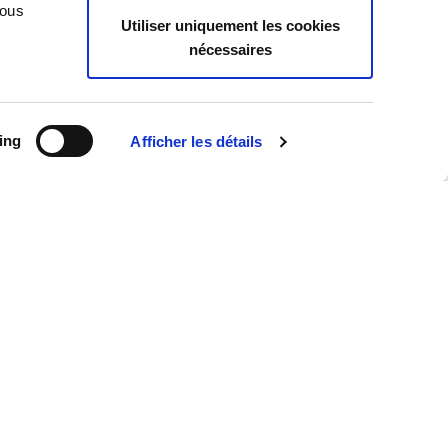
Case Law
Vous
Utiliser uniquement les cookies
Legislation
nécessaires
Practice
Publications
Tu sais que
ing
Afficher les détails
News
Toutes les actualités
Interviews
Publications
Revue de presse
Événements