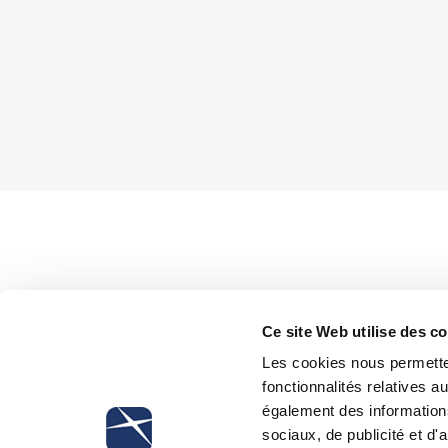
INPS, with memorandum no. 99/10, clarified the operati
Ce site Web utilise des c
detachment of employee, as introduced by the EU Regu
Les cookies nous permetten
According to EU Regulations, the maximum duration 
fonctionnalités relatives 
form is abolished and the E102 is now substituted wi
également des informations
24 months duration.
sociaux, de publicité et d