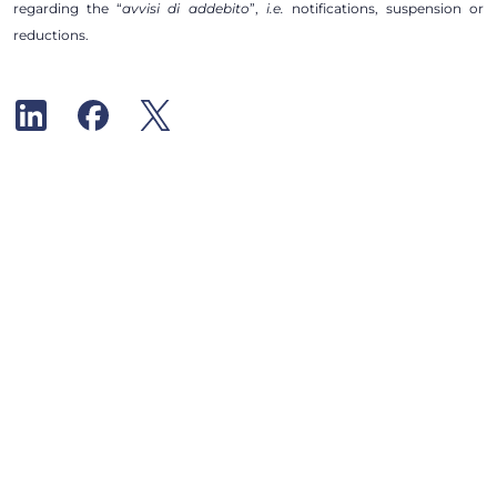
regarding the “
avvisi di addebito
”,
i.e.
notifications, suspension or
reductions.
Inscrivez-vous à notre lettre d’information
Insights
Toutes les informations
Case Law