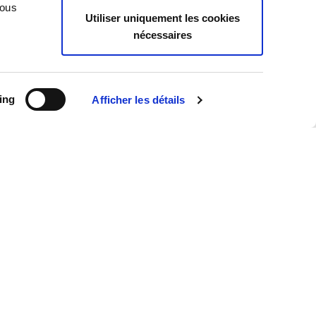
Case Law
Vous
Utiliser uniquement les cookies
Legislation
nécessaires
Practice
Publications
Tu sais que
ing
Afficher les détails
News
Toutes les actualités
Interviews
Publications
Revue de presse
Événements