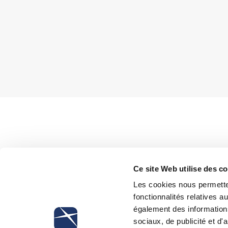
The assessment of the linked-to-work risks will be c
Ce site Web utilise des c
Commission for health and safety on work approved th
Les cookies nous permetten
according to Article 6, paragraph 8, letter m-quarter a
fonctionnalités relatives 
(Consolidated Act on Safety on work places). In this 
également des informations
employers, as well as operators and employees for the
sociaux, de publicité et d
particular reference to the peculiar and innovative matt