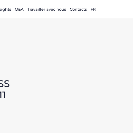
sights
Q&A
Travailler avec nous
Contacts
FR
SS
11