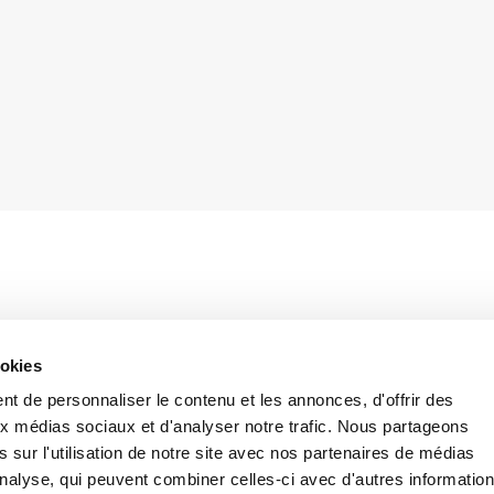
st
ompulsory starting from January 1
2011. The permanent advisory
ookies
e necessary provisions for the linked-to-work stress assessment,
t de personnaliser le contenu et les annonces, d'offrir des
nd Article 28, paragraph 1-bis of the Legislative Decree no. 81/2008
aux médias sociaux et d'analyser notre trafic. Nous partageons
way, it is provided an important guideline to public and private
 sur l'utilisation de notre site avec nos partenaires de médias
 exact fulfilment of the law provisions on risks assessment, with
'analyse, qui peuvent combiner celles-ci avec d'autres informatio
er of the linked-to-work stress risk.