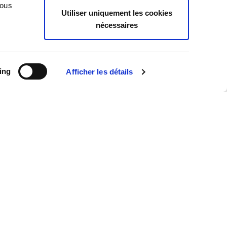
Case Law
Vous
Utiliser uniquement les cookies
Legislation
nécessaires
Practice
Publications
Tu sais que
ing
Afficher les détails
News
Toutes les actualités
Interviews
Publications
Revue de presse
Événements