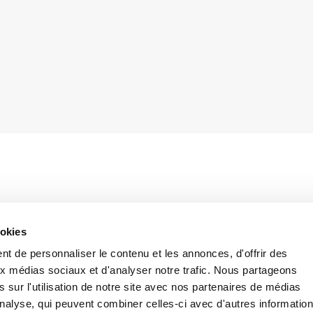
xcluded objective responsibility of a company charged with the crime of IT market
ookies
tional model adopted complying with Leg. Decree 231/01.
t de personnaliser le contenu et les annonces, d'offrir des
aux médias sociaux et d'analyser notre trafic. Nous partageons
 sur l'utilisation de notre site avec nos partenaires de médias
'analyse, qui peuvent combiner celles-ci avec d'autres informatio