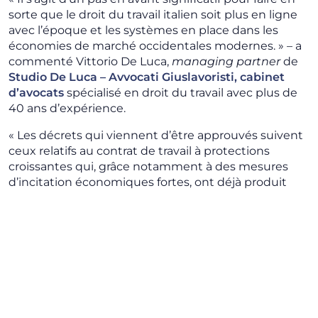
sorte que le droit du travail italien soit plus en ligne
avec l’époque et les systèmes en place dans les
économies de marché occidentales modernes. » – a
commenté Vittorio De Luca,
managing partner
de
Studio De Luca – Avvocati Giuslavoristi, cabinet
d’avocats
spécialisé en droit du travail avec plus de
40 ans d’expérience.
« Les décrets qui viennent d’être approuvés suivent
ceux relatifs au contrat de travail à protections
croissantes qui, grâce notamment à des mesures
d’incitation économiques fortes, ont déjà produit
des résultats appréciables pour la transformation de
contrats atypiques en contrats à durée
indéterminée. La nouveauté plus importante a
concerné la transformation du contrat de mission en
contrat à durée indéterminée. Au gouvernement de
maintenir maintenant sa promesse de rendre
structurellement plus avantageux le contrat à durée
indéterminée par rapport aux autres formes de