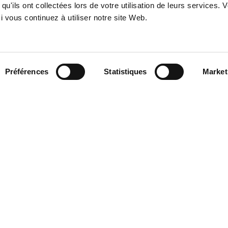
tion with a dismissal for objective justified
qu'ils ont collectées lors de votre utilisation de leurs services. 
formation or cessation of business or work,
 vous continuez à utiliser notre site Web.
y less than 15 employees.
Préférences
Statistiques
Market
ation