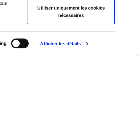
Case Law
Vous
Utiliser uniquement les cookies
Legislation
nécessaires
Practice
Publications
Tu sais que
ing
Afficher les détails
News
Toutes les actualités
Interviews
Publications
Revue de presse
Événements