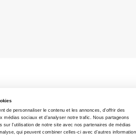
l response to the question No. 21/2012, has
ookies
ticeship of persons enrolled in the lists of
subject to collective dismissal procedures are
t de personnaliser le contenu et les annonces, d'offrir des
ardless of the employee’s age. The Ministry,
aux médias sociaux et d'analyser notre trafic. Nous partageons
o. 25/2012, has moreover specified that also
 sur l'utilisation de notre site avec nos partenaires de médias
ves in the uncompensated mobility list, so
'analyse, qui peuvent combiner celles-ci avec d'autres informatio