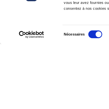
called “piccola mobilità”, in connec
vous leur avez fournies ou 
ground related to reduction, trans
consentez à nos cookies si
even in case of companies who emplo
Sélection
Nécessaires
du
consentement
Inscrivez-vous à notre lettre d’inform