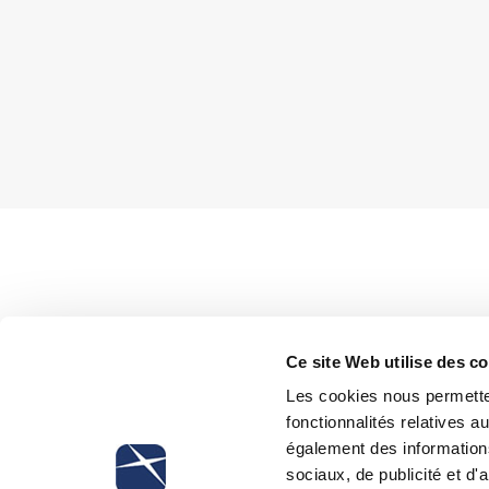
The Ministry of Labour, with forma
Ce site Web utilise des c
confirmed that the hiring in appren
mobility (i.e., lists where employees 
Les cookies nous permetten
registered) can be entered into reg
fonctionnalités relatives 
with another response to question N
également des informations
the apprentices may enroll themsel
sociaux, de publicité et d