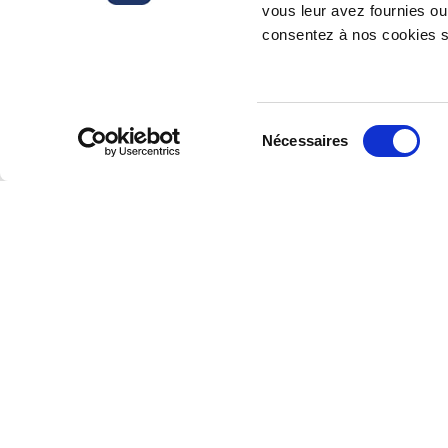
provisions of Law no. 604/1966, Arti
vous leur avez fournies ou 
on the validity of the term of dur
consentez à nos cookies si
Legislative Decree no. 368/2001), 
termination for challenging it and 
the Court or possible settlement so
Sélection
contracts termination starting from J
Nécessaires
du
consentement
Inscrivez-vous à notre lettre d’inform