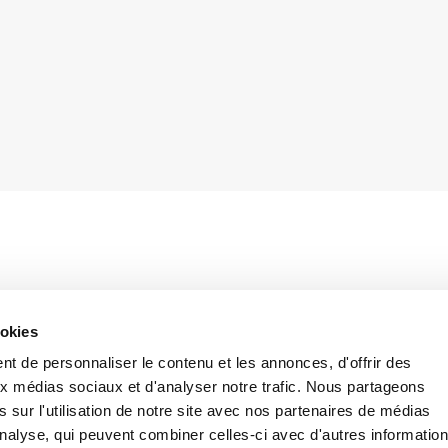
dismissals, “Fornero Reform” extended the
ookies
e fixed term contract in the case of unlawful
ended Article 32 of Law no. 183/2010). The
t de personnaliser le contenu et les annonces, d'offrir des
been extended from 60 to 120 days from the
aux médias sociaux et d'analyser notre trafic. Nous partageons
 longer term is due to the extension of the
 sur l'utilisation de notre site avec nos partenaires de médias
of a contract and a following one. Should
'analyse, qui peuvent combiner celles-ci avec d'autres informatio