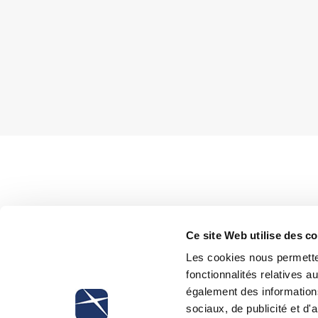
Amending the rules of individual 
Ce site Web utilise des c
terms for challenging out of Court th
term provision (Law no. 92/2012 am
Les cookies nous permetten
term for challenging the term has 
fonctionnalités relatives 
contract termination. The need of a
également des informations
interval between the termination 
sociaux, de publicité et d