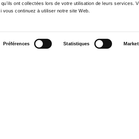
cle 6, concern dismissals which imply issues
qu'ils ont collectées lors de votre utilisation de leurs services. 
ation (according to Articles 1, 2 and 4 of
 vous continuez à utiliser notre site Web.
the employee has 120 days from the contract
the following 180 days for the appeal before
lutions. The new rule applies to fixed term
anuary 1, 2013.
Préférences
Statistiques
Market
ation