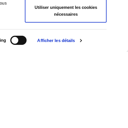
Case Law
Vous
Utiliser uniquement les cookies
Legislation
nécessaires
Practice
Publications
Tu sais que
ing
Afficher les détails
News
Toutes les actualités
Interviews
Publications
Revue de presse
Événements