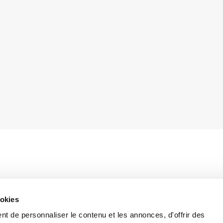
2017, la Chambre a définitivement approuvé le
ookies
, avec amendements, du Décret législatif n° 244 du
éfinition des délais (appelé « Milleproroghe »).
t de personnaliser le contenu et les annonces, d'offrir des