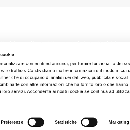
bilito che la mancata elaborazione del documento unico di valutazione dei rischi (c.d.
lle interferenze lavorative tra i dipendenti del committente e quelli dell’appaltatore,
 cookie
chi un infortunio.
rsonalizzare contenuti ed annunci, per fornire funzionalità dei soc
ostro traffico. Condividiamo inoltre informazioni sul modo in cui u
partner che si occupano di analisi dei dati web, pubblicità e social
combinarle con altre informazioni che ha fornito loro o che hanno
i loro servizi. Acconsenta ai nostri cookie se continua ad utilizzar
Preferenze
Statistiche
Marketing