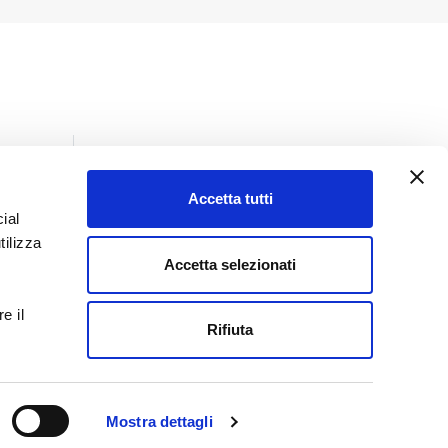
Accetta tutti
ial
Insights
tilizza
Tutti gli insights
Accetta selezionati
Giurisprudenza
e il
Lo sai che
Rifiuta
Normativa
Prassi
Pubblicazioni
Mostra dettagli