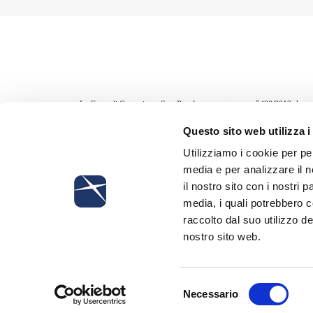
La Corte di Cassazione, Sez. Penale, con sentenza n. 5420/2012, ha sta
“DUVRI”), con la conseguente omessa valutazione dei rischi derivante da
Questo sito web utilizza i
è un fatto di per sé produttivo di responsabilità, nel caso in cui si verifi
Utilizziamo i cookie per pe
media e per analizzare il n
il nostro sito con i nostri 
media, i quali potrebbero 
raccolto dal suo utilizzo de
nostro sito web.
Iscriviti alla newsletter
Selezione
Necessario
del