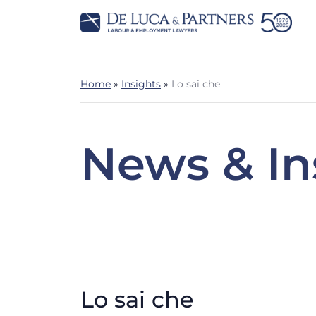
Home
»
Insights
»
Lo sai che
News & In
Lo sai che