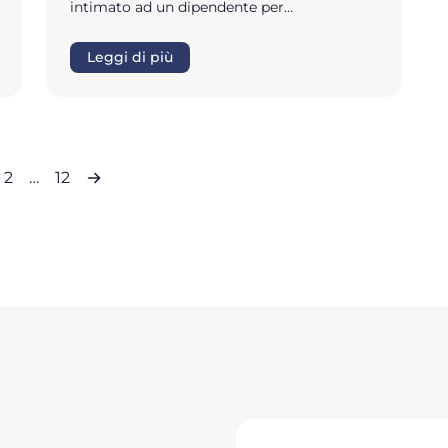
intimato ad un dipendente per…
Leggi di più
2
…
12