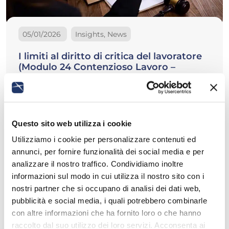
05/01/2026
Insights, News
I limiti al diritto di critica del lavoratore
(Modulo 24 Contenzioso Lavoro –
Vittorio De Luca, Alessandra Zilla)
Sommario 1. Inquadramento normativo del diritto di
critica2. I limiti giurisprudenziali al diritto di
critica3. Conseguenze del travalicamento dei limiti:
profili disciplinari4. Il diritto di critica del
Questo sito web utilizza i cookie
rappresentante sindacale. 1. Inquadramento
Utilizziamo i cookie per personalizzare contenuti ed
normativo…
annunci, per fornire funzionalità dei social media e per
analizzare il nostro traffico. Condividiamo inoltre
Leggi di più
informazioni sul modo in cui utilizza il nostro sito con i
nostri partner che si occupano di analisi dei dati web,
pubblicità e social media, i quali potrebbero combinarle
con altre informazioni che ha fornito loro o che hanno
raccolto dal suo utilizzo dei loro servizi. Acconsenta ai