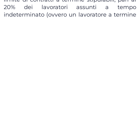
20% dei lavoratori assunti a tempo
indeterminato (ovvero un lavoratore a termine
per i datori di lavoro che assumono fino a 5
dipendenti).
Iscriviti alla newsletter
Insights