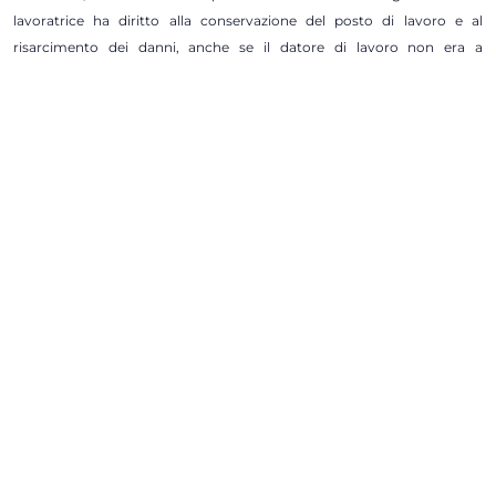
lavoratrice ha diritto alla conservazione del posto di lavoro e al
risarcimento dei danni, anche se il datore di lavoro non era a
conoscenza dello stato di gravidanza o puerperio.
Iscriviti alla newsletter
Insights
Tutti gli insights