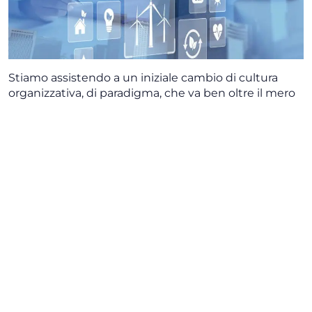
Stiamo assistendo a un iniziale cambio di cultura
organizzativa, di paradigma, che va ben oltre il mero
scambio prestazione lavorativa/retribuzione: il futuro
sta andando nella direzione di una crescente
attenzione al benessere delle persone in azienda,
dall’uso di un linguaggio inclusivo alla valorizzazione
delle diversità. Lo racconta
Vittorio De Luca
,
Founding Partner di
De Luca & Partners
,
protagonista in questa quarta intervista della nuova
serie che
ETicaNews
dedica all’esplorazione
dell’identità Esg delle law firm. L’avvocato spiega che
«non c’è stato un momento preciso in cui temi Esg
sono entrati a far parte dello studio», quanto
piuttosto «un momento in cui si è iniziato a parlarne
e a comunicarlo». Il legale aggiunge che «le attività
Esg non sono un’area specifica, ma un modus