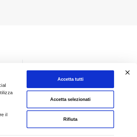
Accetta tutti
ial
Insights
tilizza
Tutti gli insights
Accetta selezionati
Giurisprudenza
e il
Lo sai che
Rifiuta
Normativa
Prassi