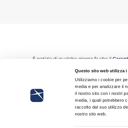
È notizia di qualche giorno fa che il
Garant
conservazione dei metadati delle e-mail azi
Questo sito web utilizza i
provvedimento del 6 giugno, dal titolo “Pr
posta elettronica nel contesto lavorativo 
Utilizziamo i cookie per pe
conservazione dei metadati da 7 a 21 giorni
media e per analizzare il n
avviene a distanza di diverse settimane d
il nostro sito con i nostri 
documento di indirizzo sulla conservazio
media, i quali potrebbero 
perplessità e discussioni tra gli addetti ai 
raccolto dal suo utilizzo de
una consultazione pubblica.
nostro sito web.