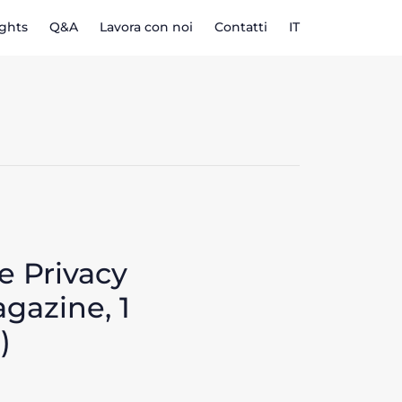
ights
Q&A
Lavora con noi
Contatti
IT
e Privacy
gazine, 1
)