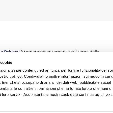
e Privacy
è tornato recentemente sul tema della
endali da parte del datore di lavoro. Il
 cookie
ogrammi e servizi informatici di gestione della
e trattamento dei metadati”, estende il periodo di
rsonalizzare contenuti ed annunci, per fornire funzionalità dei soc
. Tale pronuncia, la n. 364 del 6 giugno 2024,
ostro traffico. Condividiamo inoltre informazioni sul modo in cui u
alla pubblicazione di una prima versione del
partner che si occupano di analisi dei dati web, pubblicità e social
ne dei metadati, che aveva suscitato non poche
combinarle con altre informazioni che ha fornito loro o che hanno
lavori a tal punto da portare l’Autorità ad avviare
i loro servizi. Acconsenta ai nostri cookie se continua ad utilizzar