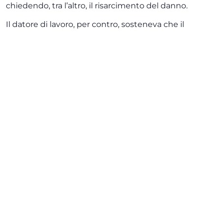
chiedendo, tra l’altro, il risarcimento del danno.
Il datore di lavoro, per contro, sosteneva che il
requisito di specificità fosse comunque soddisfatto
mediante il rinvio al CCNL applicato e al bando di
selezione, ritenuti idonei a rendere determinabile il
contenuto della prestazione lavorativa.