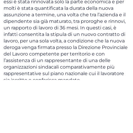
essi è stata rinnovata solo la parte economica e per
molti è stata quantificata la durata della nuova
assunzione a termine, una volta che tra l’azienda e il
dipendente sia già maturato, tra proroghe e rinnovi,
un rapporto di lavoro di 36 mesi. In questi casi, è
infatti consentita la stipula di un nuovo contratto di
lavoro, per una sola volta, a condizione che la nuova
deroga venga firmata presso la Direzione Provinciale
del Lavoro competente per territorio e con
l’assistenza di un rappresentante di una delle
organizzazioni sindacali comparativamente più
rappresentative sul piano nazionale cui il lavoratore
sia iscritto o conferisca mandato.
Tali organizzazioni sindacali stabiliscono la durata del
nuovo contratto che può variare in media dagli 8 ai 12
mesi. Il Ministero del Lavoro, con la circolare n.
13/2008, ha spiegato che al tetto si può applicare la
c.d. norma “cuscinetto”, in base alla quale il contratto