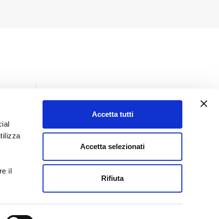
Accetta tutti
ial
Insights
tilizza
Tutti gli insights
Accetta selezionati
Giurisprudenza
e il
Lo sai che
Rifiuta
Normativa
Prassi