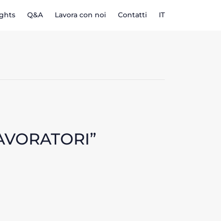
ights
Q&A
Lavora con noi
Contatti
IT
LAVORATORI”