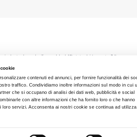
prire la strada per la riforma del cd. “
Statuto dei Lavoratori
” (L. n.
bozza di disegno di legge delega per la stesura di un nuovo testo
 cookie
n materia di lavoro. Alle parti sociali è stato affidato il compito di
rsonalizzare contenuti ed annunci, per fornire funzionalità dei soc
n Consiglio dei Ministri. In detta bozza viene identificato un nucleo
ostro traffico. Condividiamo inoltre informazioni sul modo in cui u
oratori dipendenti, comprese le collaborazioni a progetto e le
partner che si occupano di analisi dei dati web, pubblicità e social
a fondamentale dei diritti UE. In aggiunta, vi è una seconda area di
combinarle con altre informazioni che ha fornito loro o che hanno
aziende e nei territori con intese in deroga alle norme di legge e
i loro servizi. Acconsenta ai nostri cookie se continua ad utilizzar
lazioni sindacali al riguardo hanno confermato la divisione tra CGIL e