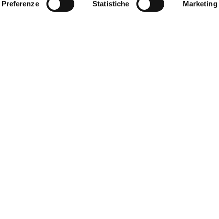
Preferenze
Statistiche
Marketing
Contattaci
rmazioni? Scrivici e il nostro team di esperti ti risponderà