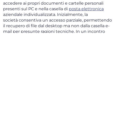
accedere ai propri documenti e cartelle personali
presenti sul PC e nella casella di
posta elettronica
aziendale individualizzata. Inizialmente, la
società consentiva un accesso parziale, permettendo
il recupero di file dal desktop ma non dalla casella e-
mail per presunte ragioni tecniche. In un incontro
successivo, la società consegnava solo la
corrispondenza ritenuta “strettamente personale”
(scambi con familiari, CU, rimborsi spese),
escludendo tutte le comunicazioni relative all’attività
lavorativa.