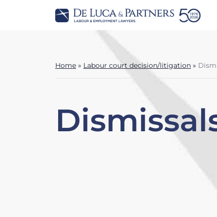
Home
»
Labour court decision/litigation
»
Dismi
Dismissals