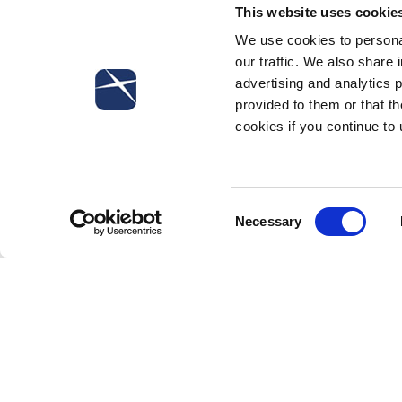
Il dipendente può rassegnare le
dimission
This website uses cookie
comportamento talmente grave da non cons
We use cookies to personal
dell’effettività della gravità dell’inadempi
our traffic. We also share 
merito.
advertising and analytics 
I professionisti dello Studio, a seguito di 
provided to them or that th
fisica nel definire le
ragioni
da porre a fo
cookies if you continue to
adito dal datore di lavoro nella valutazion
I professionisti dello Studio supportano, 
dimessisi per giusta causa e nell’individu
Consent
successiva fase giudiziale.
Necessary
Selection
Contact