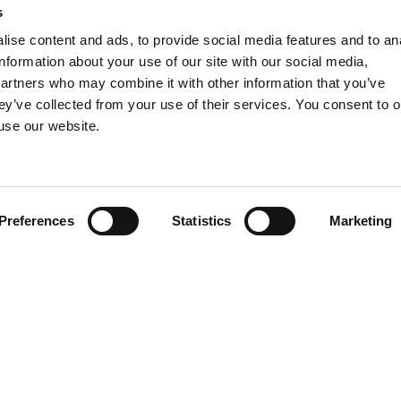
i per “giusta causa”
,
senza la necessità del preavviso
, 
s
entire la prosecuzione del rapporto di lavoro, neanche 
ise content and ads, to provide social media features and to an
mento del datore di lavoro ai suoi obblighi contrattuali è 
information about your use of our site with our social media,
partners who may combine it with other information that you’ve
un’accurata analisi delle peculiarità che ogni singola casi
ey’ve collected from your use of their services. You consent to o
ndamento della
lettera di dimissioni
, che rappresenteran
 use our website.
e dell’effettività della gravità dell’inadempimento di ques
altresì, le aziende proprie clienti nelle vertenze eventua
are le misure più idonee da adottare nei loro confronti, 
Preferences
Statistics
Marketing