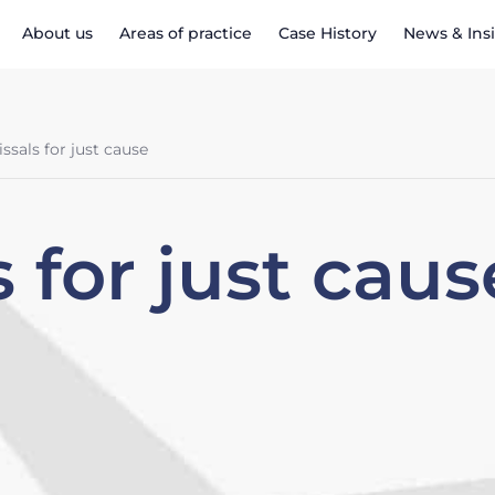
About us
Areas of practice
Case History
News & Ins
ssals for just cause
 for just caus