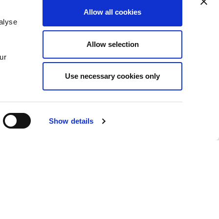
quando il datore di lavoro mette in atto un
Allow all cookies
in via provvisoria. La
valutazione
alyse
rimessa al
sindacato del giudice del
Allow selection
stica richiede, supportano il cliente persone
ur
no la guida per il giudice eventualmente
Use necessary cookies only
t’ultimo.
lmente insorte con propri dipendenti
assistendole anche nella eventuale
Show details