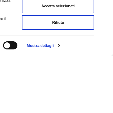
tilizza
Tutti gli insights
Accetta selezionati
Giurisprudenza
e il
Lo sai che
Rifiuta
Normativa
Prassi
Pubblicazioni
Mostra dettagli
News