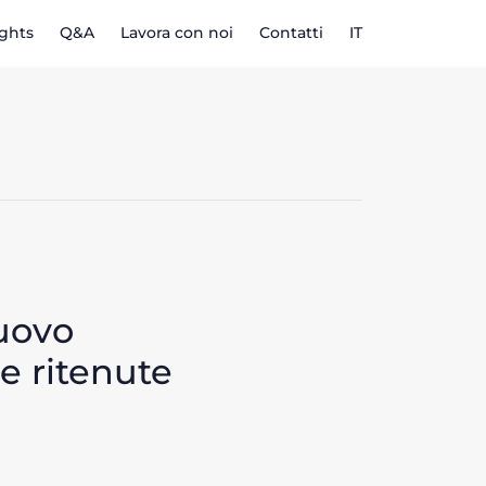
ights
Q&A
Lavora con noi
Contatti
IT
nuovo
e ritenute