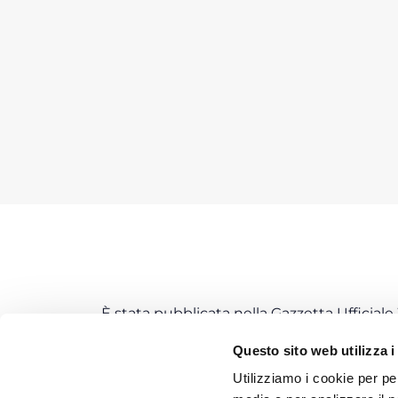
È stata pubblicata nella Gazzetta Ufficial
conversione, con modificazioni, del D.L. 124
Questo sito web utilizza i
gennaio 2020
, le aziende che affidano un
complessivo annuo superiore a 200.00 E
Utilizziamo i cookie per pe
appalto, subappalto, affidamento a sogg