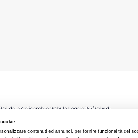
e 301 del 24 dicembre 2019 la Legge 157/2019 di
/2019 (cd. “
Decreto Fiscale
”). Pertanto,
dal 1°
 cookie
a o più opere o uno o più servizi di
importo
uro
ad una impresa – tramite “
un contratto di
rsonalizzare contenuti ed annunci, per fornire funzionalità dei soc
etti consorziati o rapporti negoziali comunque