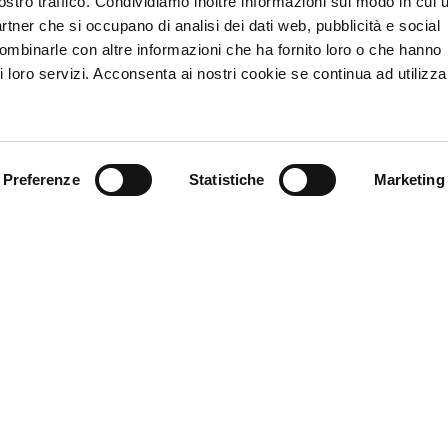
ostro traffico. Condividiamo inoltre informazioni sul modo in cui u
tilizzo di manodopera presso le sedi di attività
partner che si occupano di analisi dei dati web, pubblicità e social
umentali di proprietà di quest’ultimo o ad esso
combinarle con altre informazioni che ha fornito loro o che hanno
o richiedere alla stessa
copia delle deleghe di
i loro servizi. Acconsenta ai nostri cookie se continua ad utilizzar
itenute fiscali per i dipendenti direttamente
servizio
. Il versamento delle ritenute è effettuato,
nte, senza possibilità di compensazione. Al fine
 dell’ammontare complessivo degli importi versati,
cessivi alla scadenza del versamento delle ritenute,
Preferenze
Statistiche
Marketing
he di pagamento e (b) un elenco nominativo dei
secuzione dell’opera/servizio nel mese precedente,
dettaglio delle ore di lavoro prestate da ciascun
ibuzione allo stesso corrisposta e il dettaglio delle
dente, con separata indicazione di quelle relative
.
In caso di mancata trasmissione da parte delle
ente versamento delle ritenute, il committente
mpimento, il pagamento dei corrispettivi
el valore complessivo dell’opera/servizio ovvero
sate ma risultanti dalla documentazione trasmessa.
omunicazione all’Agenzia delle Entrate
orni
. Il committente, che non adempie agli