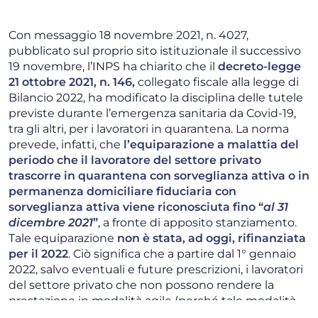
Con messaggio 18 novembre 2021, n. 4027,
pubblicato sul proprio sito istituzionale il successivo
19 novembre, l’INPS ha chiarito che il
decreto-legge
21 ottobre 2021, n. 146,
collegato fiscale alla legge di
Bilancio 2022, ha modificato la disciplina delle tutele
previste durante l’emergenza sanitaria da Covid-19,
tra gli altri, per i lavoratori in quarantena. La norma
prevede, infatti, che
l’equiparazione a malattia del
periodo che il lavoratore del settore privato
trascorre in quarantena con sorveglianza attiva o in
permanenza domiciliare fiduciaria con
sorveglianza attiva viene riconosciuta fino “
al 31
dicembre 2021
”
, a fronte di apposito stanziamento.
Tale equiparazione
non è stata, ad oggi, rifinanziata
per il 2022
. Ciò significa che a partire dal 1° gennaio
2022, salvo eventuali e future prescrizioni, i lavoratori
del settore privato che non possono rendere la
prestazione in modalità agile (perché tale modalità
sarebbe incompatibile con le caratteristiche della