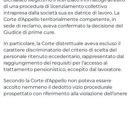
di una procedura di licenziamento collettivo
intrapresa dalla società sua ex datrice di lavoro. La
Corte d’Appello territorialmente competente, in
sede di reclamo, aveva confermato la decisione del
Giudice di prime cure.
In particolare, la Corte distrettuale aveva escluso il
carattere discriminatorio del criterio di scelta del
personale ritenuto eccedentario, rappresentato dal
raggiungimento dei requisiti per l’accesso al
trattamento pensionistico, eccepito dal lavoratore.
Secondo la Corte d’Appello non poteva essere
accolto nemmeno il dedotto vizio procedurale
prospettato con riferimento alla violazione dell’onere
di specificazione delle modalità applicative del
criterio di scelta adottato. Ciò in quanto, appariva
sufficiente – in ragione della (i) natura oggettiva del
criterio che escludeva margini di discrezionalità nella
scelta datoriale e (ii) superfluità della comparazione