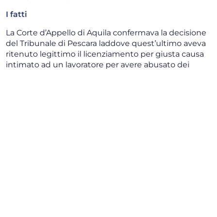
I fatti
La Corte d’Appello di Aquila confermava la decisione
del Tribunale di Pescara laddove quest’ultimo aveva
ritenuto legittimo il licenziamento per giusta causa
intimato ad un lavoratore per avere abusato dei
permessi ex art. 33, co. 3, della legge n. 104 del 1992.
La Corte distrettuale aveva ritenuto raggiunta la
prova dell’abuso di quattro permessi da parte del
lavoratore, alla luce della relazione di un’agenzia
investigativa (incaricata dal datore di lavoro). In
particolare, era stato dimostrato come su quattro
giornate di permesso, il dipendente si fosse recato
presso l’abitazione del padre, disabile, solo per 15
minuti in una sola delle quattro giornate. Avverso la
decisione della Corte di Appello proponeva ricorso
per Cassazione il lavoratore adducendo, nell’unico
motivo di ricorso, la violazione e falsa applicazione
dell’art. 33, comma 3, della legge n. 104 del 1992. Nello
specifico, il lavoratore evidenziava come la norma