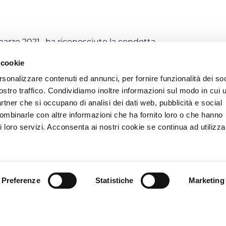
marzo 2021 , ha riconosciuto la condotta
/1970 di una società che, attraverso un video
 cookie
el consiglio di amministrazione, aveva invitato i
ganizzazione sindacale, al fine di stipulare un
rsonalizzare contenuti ed annunci, per fornire funzionalità dei soc
ostro traffico. Condividiamo inoltre informazioni sul modo in cui u
/1970, le OO.SS. Filcams CGIL, NIDIL CGIL, UILTEMP
partner che si occupano di analisi dei dati web, pubblicità e social
lte al Tribunale di Milano, in funzione del
combinarle con altre informazioni che ha fornito loro o che hanno
dichiarare la natura antisindacale della condotta
i loro servizi. Acconsenta ai nostri cookie se continua ad utilizzar
particolare, la società, in persona del proprio
one nonché Presidente di una associazione di
 video messaggio a tutti i propri collaboratori, non
ato, invitandoli ad aderire a una associazione
 siglare l’accordo nazionale raggiunto in data 30
Preferenze
Statistiche
Marketing
a denuncia di antisindacalità presentata dalle
tente ha opposto plurime eccezioni preliminari e, nel
 via preliminare, la società ha eccepito che lo