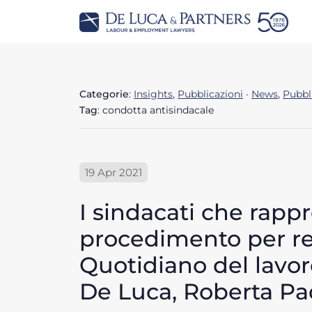
Categorie
:
Insights
,
Pubblicazioni
·
News
,
Pubbl
Tag
: condotta antisindacale
19 Apr 2021
I sindacati che rappr
procedimento per rep
Quotidiano del lavoro
De Luca, Roberta Pa