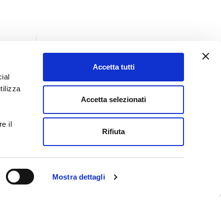
Accetta tutti
ial
Insights
tilizza
Tutti gli insights
Accetta selezionati
Giurisprudenza
e il
Lo sai che
Rifiuta
Normativa
Prassi
Pubblicazioni
Mostra dettagli
News
Tutte le News