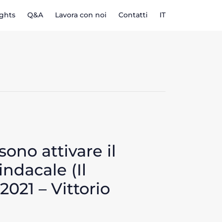
ights
Q&A
Lavora con noi
Contatti
IT
ono attivare il
ndacale (Il
2021 – Vittorio