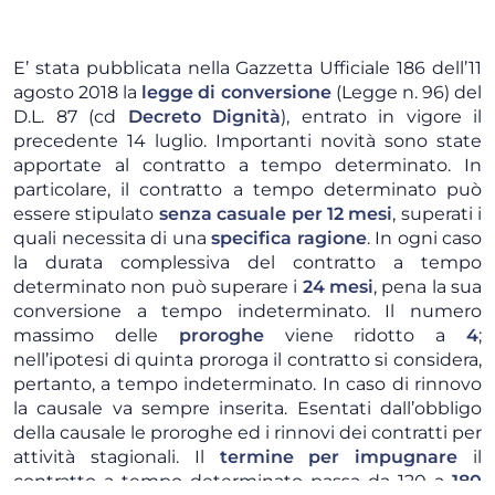
E’ stata pubblicata nella Gazzetta Ufficiale 186 dell’11
agosto 2018 la
legge di conversione
(Legge n. 96) del
D.L. 87 (cd
Decreto Dignità
), entrato in vigore il
precedente 14 luglio. Importanti novità sono state
apportate al contratto a tempo determinato. In
particolare, il contratto a tempo determinato può
essere stipulato
senza casuale per 12 mesi
, superati i
quali necessita di una
specifica ragione
. In ogni caso
la durata complessiva del contratto a tempo
determinato non può superare i
24 mesi
, pena la sua
conversione a tempo indeterminato. Il numero
massimo delle
proroghe
viene ridotto a
4
;
nell’ipotesi di quinta proroga il contratto si considera,
pertanto, a tempo indeterminato. In caso di rinnovo
la causale va sempre inserita. Esentati dall’obbligo
della causale le proroghe ed i rinnovi dei contratti per
attività stagionali. Il
termine per impugnare
il
contratto a tempo determinato passa da 120 a
180