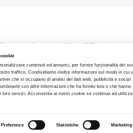
dificato i processi di riscossione dei debiti verso l’INPS – sia derivanti
adenza – abolendo il sistema dei ruoli e introducendo l’avviso di
 cookie
dure partiranno dal 1° gennaio 2011.
rsonalizzare contenuti ed annunci, per fornire funzionalità dei soc
ostro traffico. Condividiamo inoltre informazioni sul modo in cui u
partner che si occupano di analisi dei dati web, pubblicità e social
combinarle con altre informazioni che ha fornito loro o che hanno
i loro servizi. Acconsenta ai nostri cookie se continua ad utilizzar
Preferenze
Statistiche
Marketing