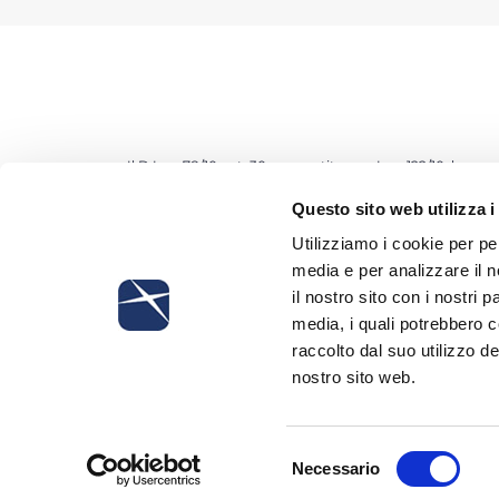
Il D.L. n. 78/10, art. 30, convertito con L. n. 122/10, ha mo
da accertamento che da contribuzione non versata a sc
Questo sito web utilizza i
addebito con natura di titolo esecutivo.
Tali nuove proce
Utilizziamo i cookie per pe
media e per analizzare il n
il nostro sito con i nostri 
media, i quali potrebbero 
raccolto dal suo utilizzo de
nostro sito web.
Iscriviti alla newsletter
Selezione
Necessario
del