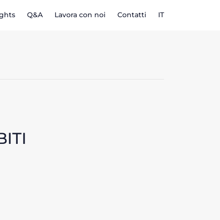
ights
Q&A
Lavora con noi
Contatti
IT
ITI