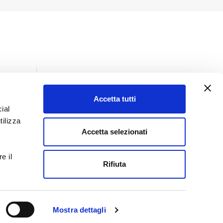
Accetta tutti
ial
Insights
tilizza
Tutti gli insights
Accetta selezionati
Giurisprudenza
e il
Lo sai che
Rifiuta
Normativa
Prassi
Pubblicazioni
Mostra dettagli