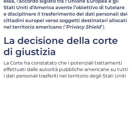
essa,
l
’accordo siglato tra l’Unione Europea e gli
Stati Uniti d’America avente l’obiettivo di tutelare
e disciplinare il trasferimento dei dati personali dei
cittadini europei verso soggetti destinatari allocati
nel territorio americano
(“
Privacy Shield
”).
La decisione della corte
di giustizia
La Corte ha constatato che i potenziali trattamenti
effettuati dalle autorità pubbliche americane su tutti
i dati personali trasferiti nel territorio degli Stati Uniti
prevalgono sulle limitazioni previste dai diritti
fondamentali dei cittadini europei (“
interessati
”) che
la normativa europea si prefigge di tutelare.
Ad oggi, la normativa europea di riferimento in
materia di protezione dei dati personali è contenuta
nel Regolamento (UE) 2016/679 (il “
Regolamento
”)
secondo cui i dati personali degli interessati, se