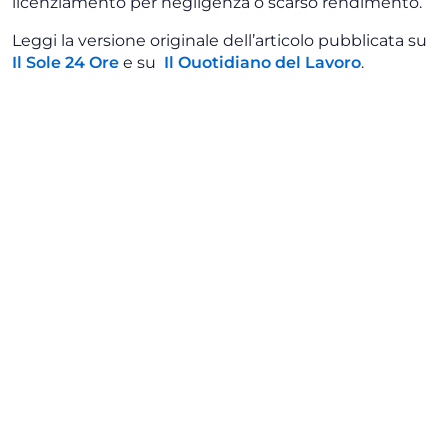
licenziamento per negligenza o scarso rendimento.
Leggi la versione originale dell’articolo pubblicata su
Il Sole 24 Ore
e su
Il Quotidiano del Lavoro
.
Iscriviti alla newsletter
Insights
Tutti gli insights