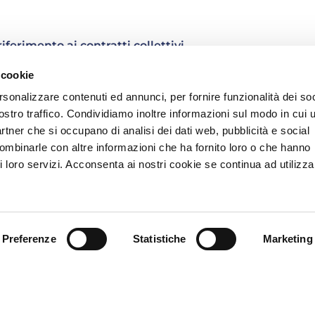
ferimento ai contratti collettivi
tiva europea sulla trasparenza (la numero 2019/1152),
 cookie
, persegue l’obiettivo di garantire ai lavoratori una
rsonalizzare contenuti ed annunci, per fornire funzionalità dei soc
l rapporto di lavoro e garanzie minime di
ostro traffico. Condividiamo inoltre informazioni sul modo in cui u
rto medesimo. Non basterà più, dunque, il
partner che si occupano di analisi dei dati web, pubblicità e social
iva di settore, come attualmente previsto dalla
combinarle con altre informazioni che ha fornito loro o che hanno
re.
i loro servizi. Acconsenta ai nostri cookie se continua ad utilizzar
i comunicazione
solti per iscritto dal datore di lavoro, prima
irettamente nel contratto di lavoro oppure tramite
Preferenze
Statistiche
Marketing
d’instaurazione del rapporto. Alcune informazioni,
 giorni ovvero il mese successivo all’inizio della
 intervenga successivamente all’assunzione dovrà