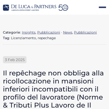
Categorie
:
Insights
,
Pubblicazioni
·
News
,
Pubblicazioni
Tag
: Licenziamento, repechage
3 Feb 2025
Il repêchage non obbliga alla
ricollocazione in mansioni
inferiori incompatibili con il
profilo del lavoratore (Norme
& Tributi Plus Lavoro de Il