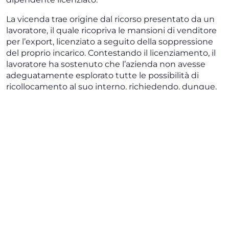
La vicenda trae origine dal ricorso presentato da un
lavoratore, il quale ricopriva le mansioni di venditore
per l’export, licenziato a seguito della soppressione
del proprio incarico. Contestando il licenziamento, il
lavoratore ha sostenuto che l’azienda non avesse
adeguatamente esplorato tutte le possibilità di
ricollocamento al suo interno, richiedendo, dunque,
la reintegra.
Nel corso del procedimento, la Corte di merito aveva
ritenuto illegittimo il licenziamento sotto il profilo
procedurale, riconoscendo, inoltre, che l’obbligo di
repêchage non fosse stato rispettato. Tuttavia, la
Suprema Corte, in riforma alla pronuncia di primo
grado, ha stabilito che la ricerca di mansioni
alternative non debba estendersi a posizioni che non
siano strettamente compatibili con la professionalità
del lavoratore.