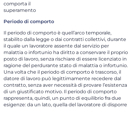
comporta il
superamento
Periodo di comporto
Il periodo di comporto è quell’arco temporale,
stabilito dalla legge o dai contratti collettivi, durante
il quale un lavoratore assente dal servizio per
malattia o infortunio ha diritto a conservare il proprio
posto di lavoro, senza rischiare di essere licenziato in
ragione del perdurante stato di malattia o infortunio.
Una volta che il periodo di comporto è trascorso, il
datore di lavoro può legittimamente recedere dal
contratto, senza aver necessità di provare l’esistenza
di un giustificato motivo. Il periodo di comporto
rappresenta, quindi, un punto di equilibrio fra due
esigenze: da un lato, quella del lavoratore di disporre
di un congruo periodo di assenza per ristabilirsi a
seguito di malattia o infortunio; dall’altro, quella del
datore di lavoro di non doversi fare carico a tempo
indefinito del contraccolpo che tali assenze