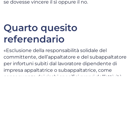
se dovesse vincere il sì oppure il no.
Quarto quesito
referendario
«Esclusione della responsabilità solidale del
committente, dell’appaltatore e del subappaltatore
per infortuni subiti dal lavoratore dipendente di
impresa appaltatrice o subappaltatrice, come
conseguenza dei rischi specifici propri dell’attività
delle imprese appaltatrici o subappaltatrici:
Abrogazione.
Il quarto quesito,
legato alla sicurezza sul lavoro
,
intende estendere la responsabilità dell’azienda che
commissiona un appalto anche ai danni che siano
conseguenza dei rischi specifici legati alle attività
delle
imprese appaltatrici e subappaltatrici
.