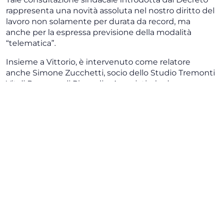
rappresenta una novità assoluta nel nostro diritto del
lavoro non solamente per durata da record, ma
anche per la espressa previsione della modalità
“telematica”.
Insieme a Vittorio, è intervenuto come relatore
anche Simone Zucchetti, socio dello Studio Tremonti
Vitali Romagnoli Piccardi e Associati, che ha
effettuato una approfondita disamina delle
interessanti misure a sostegno delle imprese
previste dall’art. 55 del Decreto Cura Italia.
Nel corso del convegno, Vittorio De Luca si è
alternato con Simone Zucchetti anche nel
rispondere alle stimolanti domande proposte dalla
Community di Talent Garden.