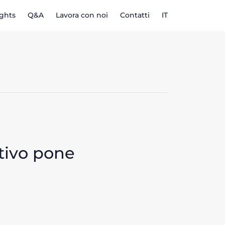
ights
Q&A
Lavora con noi
Contatti
IT
ativo pone